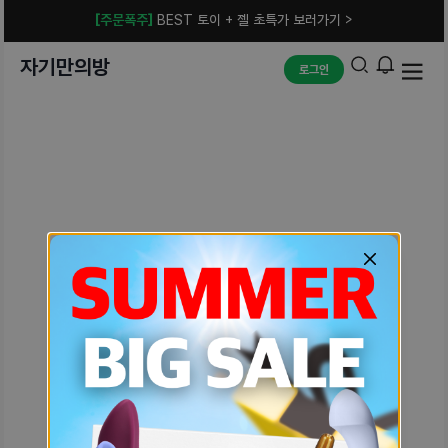
[주문폭주]
BEST 토이 + 젤 초특가 보러가기 >
자기만의방
로그인
예상치 못한 에러입니다.