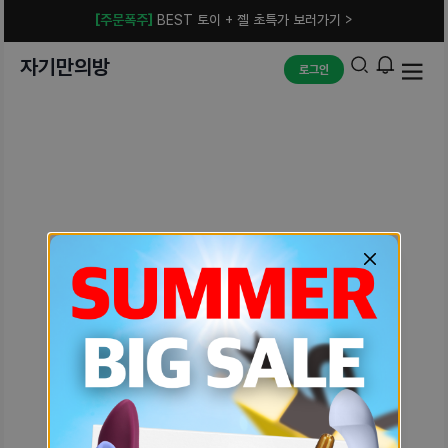
[주문폭주]
BEST 토이 + 젤 초특가 보러가기 >
자기만의방
로그인
예상치 못한 에러입니다.