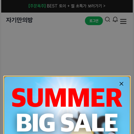
[주문폭주]
BEST 토이 + 젤 초특가 보러가기 >
자기만의방
로그인
예상치 못한 에러입니다.