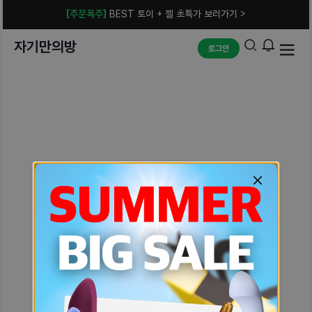
[주문폭주]
BEST 토이 + 젤 초특가 보러가기 >
자기만의방
로그인
예상치 못한 에러입니다.