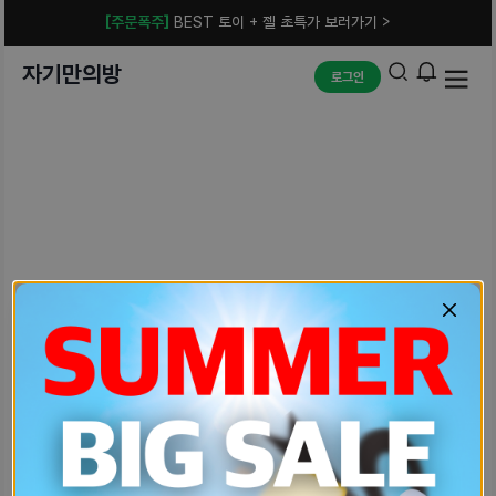
[주문폭주]
BEST 토이 + 젤 초특가 보러가기 >
자기만의방
로그인
예상치 못한 에러입니다.