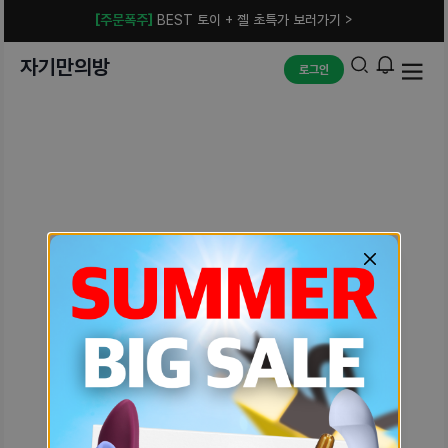
[주문폭주]
BEST 토이 + 젤 초특가 보러가기 >
자기만의방
로그인
예상치 못한 에러입니다.