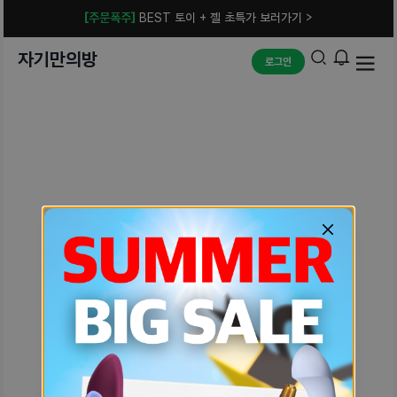
[주문폭주]
BEST 토이 + 젤 초특가 보러가기 >
자기만의방
로그인
예상치 못한 에러입니다.