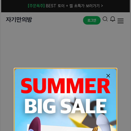
[주문폭주]
BEST 토이 + 젤 초특가 보러가기 >
자기만의방
로그인
예상치 못한 에러입니다.