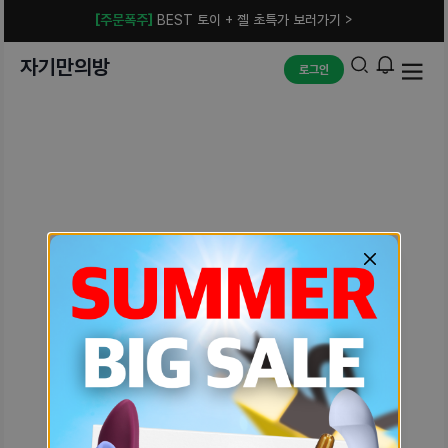
[주문폭주]
BEST 토이 + 젤 초특가 보러가기 >
자기만의방
로그인
예상치 못한 에러입니다.