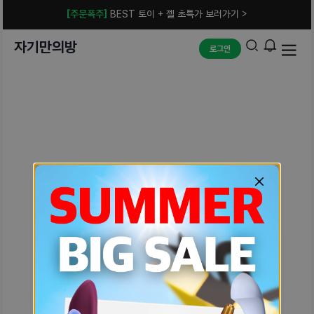
[주문폭주]
BEST 토이 + 젤 초특가 보러가기 >
자기만의방
로그인
예상치 못한 에러입니다.