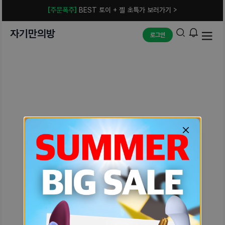
[주문폭주]
BEST 토이 + 젤 초특가 보러가기 >
자기만의방
로그인
예상치 못한 에러입니다.