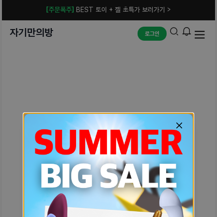
[주문폭주]
BEST 토이 + 젤 초특가 보러가기 >
자기만의방
로그인
예상치 못한 에러입니다.