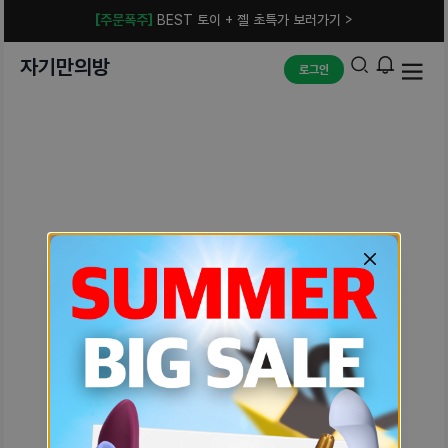
[주문폭주]
BEST 토이 + 젤 초특가 보러가기 >
자기만의방
로그인
예상치 못한 에러입니다.