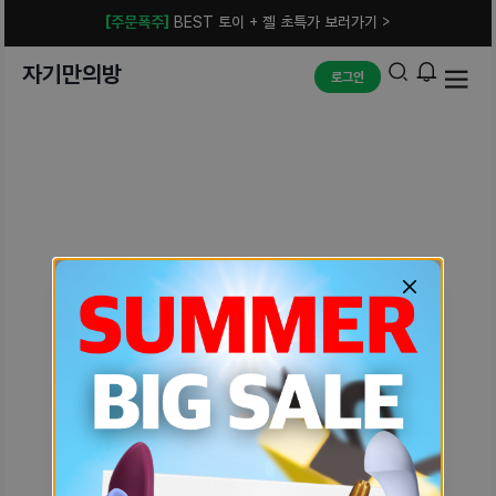
[주문폭주]
BEST 토이 + 젤 초특가 보러가기 >
자기만의방
로그인
예상치 못한 에러입니다.