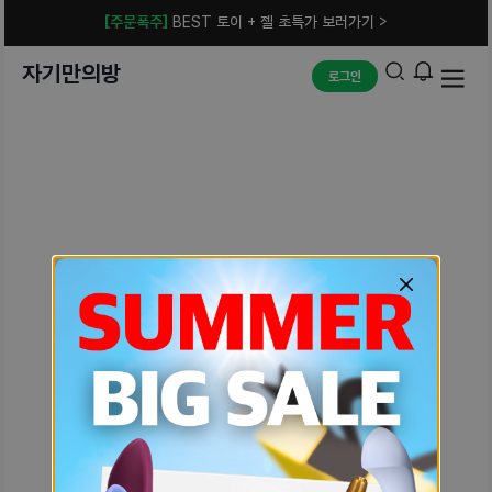
[주문폭주]
BEST 토이 + 젤 초특가 보러가기 >
자기만의방
로그인
예상치 못한 에러입니다.