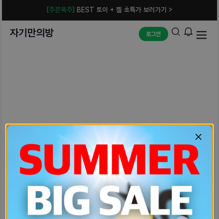
[주문폭주]
BEST 토이 + 젤 초특가 보러가기 >
자기만의방
로그인
예상치 못한 에러입니다.