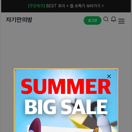
[주문폭주]
BEST 토이 + 젤 초특가 보러가기 >
자기만의방
로그인
예상치 못한 에러입니다.