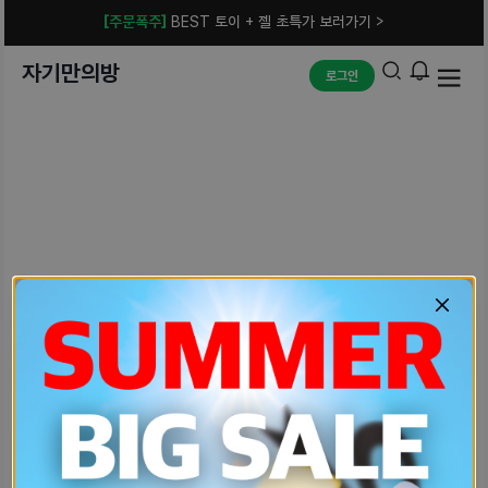
[주문폭주]
BEST 토이 + 젤 초특가 보러가기 >
자기만의방
로그인
예상치 못한 에러입니다.