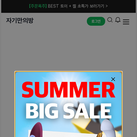
[주문폭주]
BEST 토이 + 젤 초특가 보러가기 >
자기만의방
로그인
예상치 못한 에러입니다.