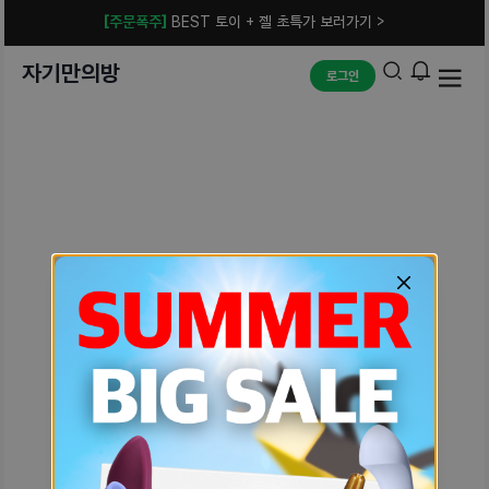
[주문폭주]
BEST 토이 + 젤 초특가 보러가기 >
자기만의방
로그인
예상치 못한 에러입니다.