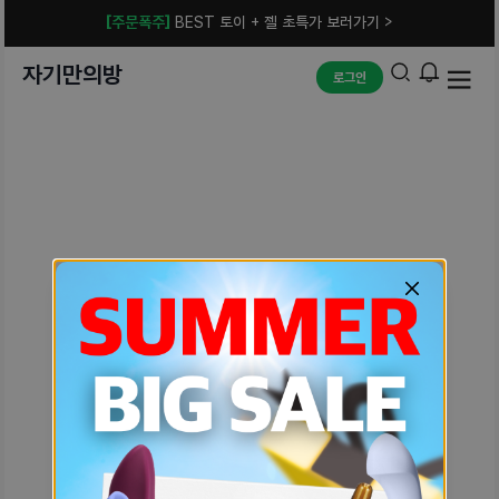
[주문폭주]
BEST 토이 + 젤 초특가 보러가기 >
자기만의방
로그인
예상치 못한 에러입니다.