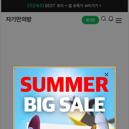
[주문폭주]
BEST 토이 + 젤 초특가 보러가기 >
자기만의방
로그인
예상치 못한 에러입니다.