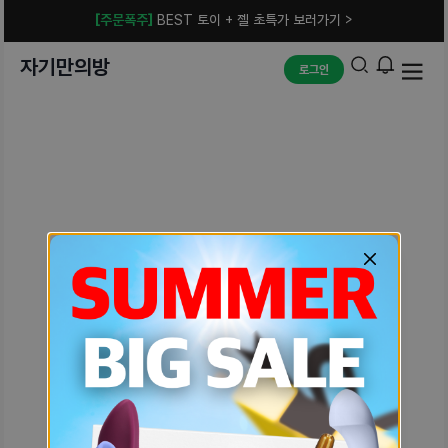
[주문폭주]
BEST 토이 + 젤 초특가 보러가기 >
자기만의방
로그인
예상치 못한 에러입니다.