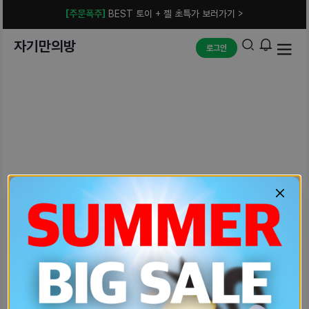
[주문폭주]
BEST 토이 + 젤 초특가 보러가기 >
자기만의방
로그인
예상치 못한 에러입니다.