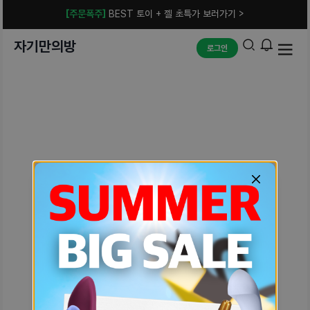
[주문폭주]
BEST 토이 + 젤 초특가 보러가기 >
자기만의방
로그인
예상치 못한 에러입니다.