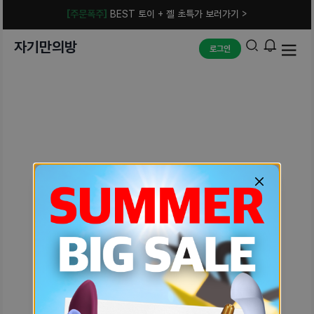
[주문폭주]
BEST 토이 + 젤 초특가 보러가기 >
자기만의방
로그인
예상치 못한 에러입니다.