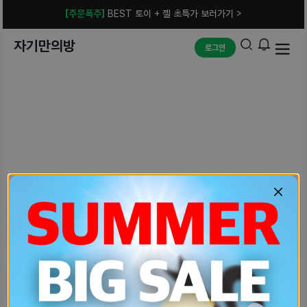
[주문폭주]
BEST 토이 + 젤 초특가 보러가기 >
자기만의방
로그인
예상치 못한 에러입니다.