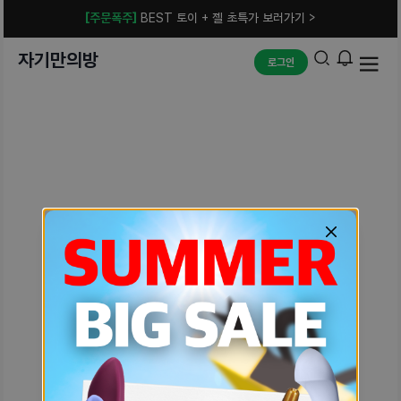
[주문폭주]
BEST 토이 + 젤 초특가 보러가기 >
자기만의방
로그인
예상치 못한 에러입니다.