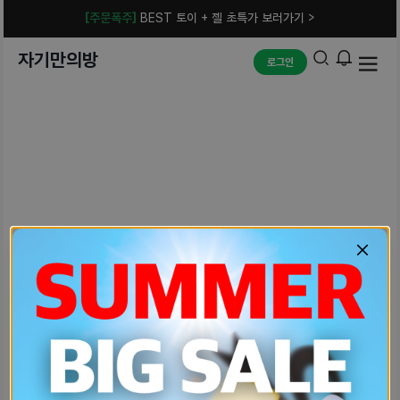
[주문폭주]
BEST 토이 + 젤 초특가 보러가기 >
자기만의방
로그인
예상치 못한 에러입니다.