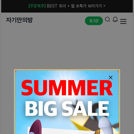
[주문폭주]
BEST 토이 + 젤 초특가 보러가기 >
자기만의방
로그인
예상치 못한 에러입니다.