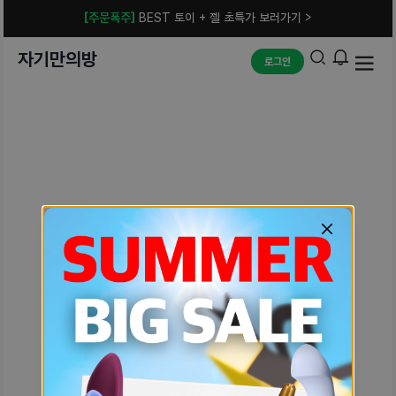
[주문폭주]
BEST 토이 + 젤 초특가 보러가기 >
자기만의방
로그인
예상치 못한 에러입니다.