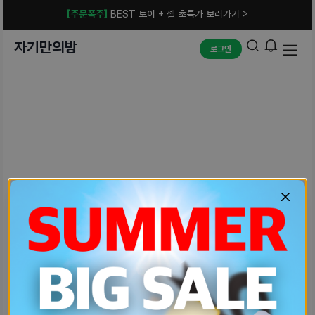
[주문폭주]
BEST 토이 + 젤 초특가 보러가기 >
자기만의방
로그인
예상치 못한 에러입니다.