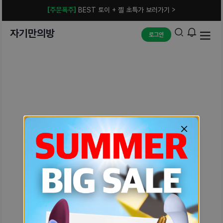
[주문폭주]
BEST 토이 + 젤 초특가 보러가기 >
자기만의방
로그인
예상치 못한 에러입니다.