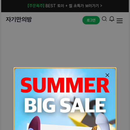
[주문폭주]
BEST 토이 + 젤 초특가 보러가기 >
자기만의방
로그인
예상치 못한 에러입니다.