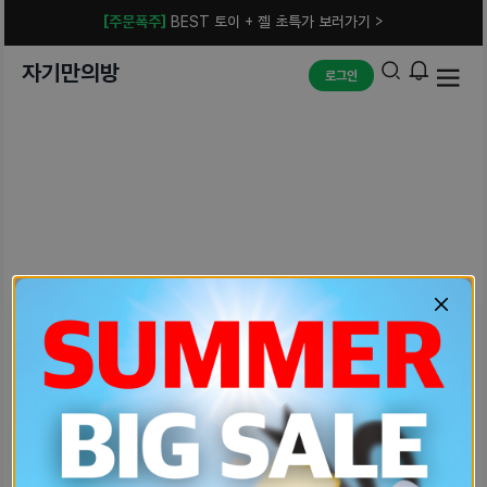
[주문폭주]
BEST 토이 + 젤 초특가 보러가기 >
자기만의방
로그인
예상치 못한 에러입니다.