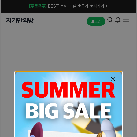
[주문폭주]
BEST 토이 + 젤 초특가 보러가기 >
자기만의방
로그인
예상치 못한 에러입니다.