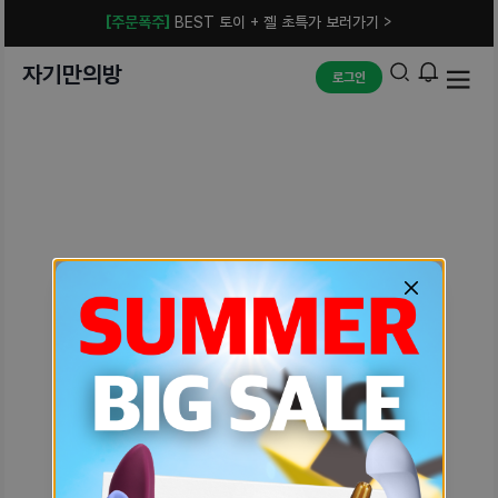
[주문폭주]
BEST 토이 + 젤 초특가 보러가기 >
자기만의방
로그인
예상치 못한 에러입니다.