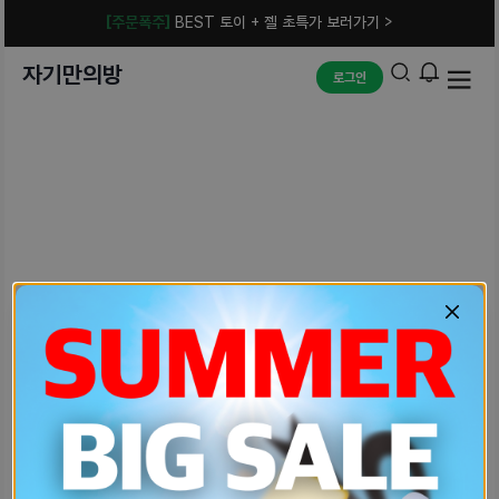
[주문폭주]
BEST 토이 + 젤 초특가 보러가기 >
자기만의방
로그인
예상치 못한 에러입니다.