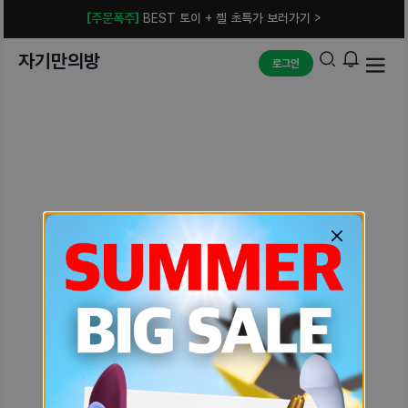
[주문폭주]
BEST 토이 + 젤 초특가 보러가기 >
자기만의방
로그인
예상치 못한 에러입니다.