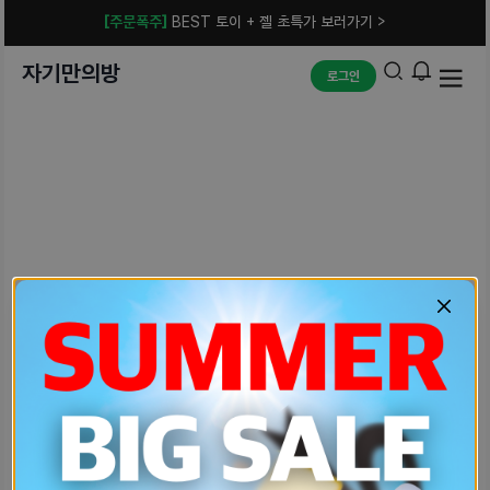
[주문폭주]
BEST 토이 + 젤 초특가 보러가기 >
자기만의방
로그인
예상치 못한 에러입니다.