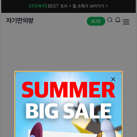
[주문폭주]
BEST 토이 + 젤 초특가 보러가기 >
자기만의방
로그인
예상치 못한 에러입니다.