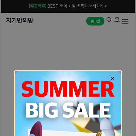
[주문폭주]
BEST 토이 + 젤 초특가 보러가기 >
자기만의방
로그인
예상치 못한 에러입니다.