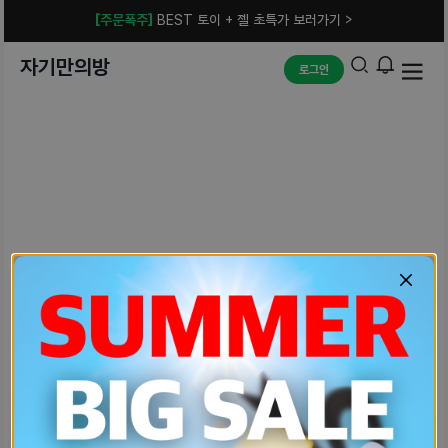
[주문폭주]
BEST 토이 + 젤 초특가 보러가기 >
자기만의방
로그인
예상치 못한 에러입니다.