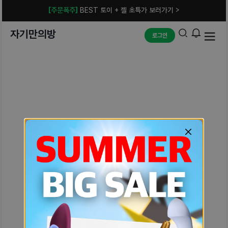
[주문폭주]
BEST 토이 + 젤 초특가 보러가기 >
자기만의방
로그인
예상치 못한 에러입니다.