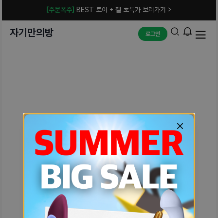
[주문폭주]
BEST 토이 + 젤 초특가 보러가기 >
자기만의방
로그인
예상치 못한 에러입니다.