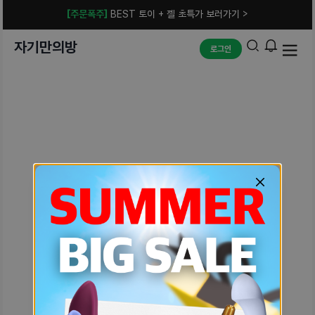
[주문폭주]
BEST 토이 + 젤 초특가 보러가기 >
자기만의방
로그인
예상치 못한 에러입니다.