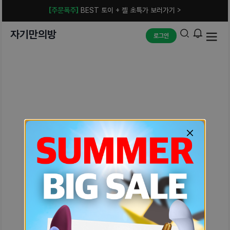
[주문폭주]
BEST 토이 + 젤 초특가 보러가기 >
자기만의방
로그인
예상치 못한 에러입니다.