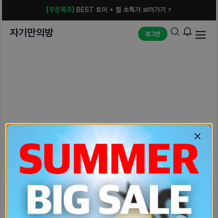
[주문폭주]
BEST 토이 + 젤 초특가 보러가기 >
자기만의방
로그인
예상치 못한 에러입니다.