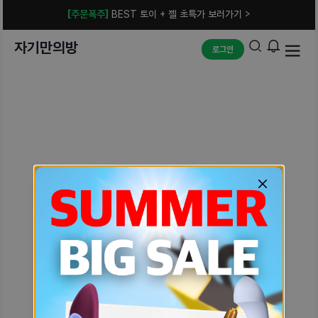
[주문폭주]
BEST 토이 + 젤 초특가 보러가기 >
자기만의방
로그인
예상치 못한 에러입니다.