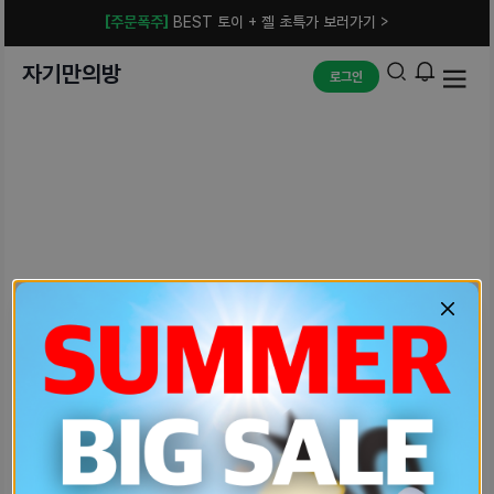
[주문폭주]
BEST 토이 + 젤 초특가 보러가기 >
자기만의방
로그인
예상치 못한 에러입니다.